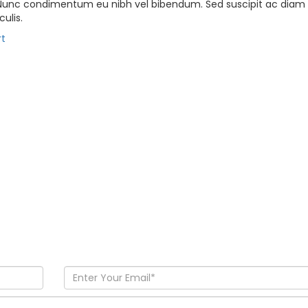
s. Nunc condimentum eu nibh vel bibendum. Sed suscipit ac diam
ulis.
rt