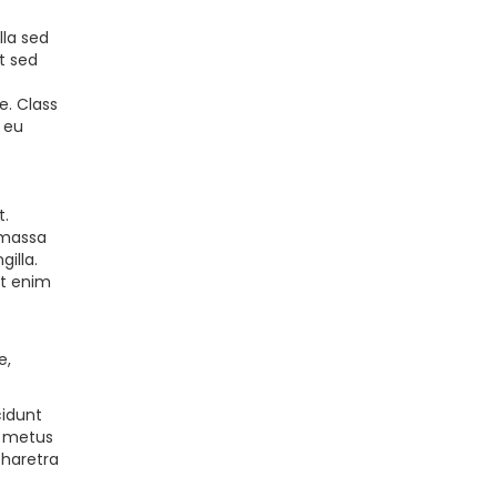
lla sed
t sed
e. Class
 eu
t.
 massa
gilla.
et enim
e,
cidunt
e metus
pharetra