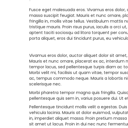
Fusce eget malesuada eros. Vivamus eros dolor, a
massa suscipit feugiat. Mauris et nunc ornare, p
fringilla in, mollis vitae tellus. Vestibulum mattis n
tristique mauris. Proin risus purus, iaculis a orci
aptent taciti sociosqu ad litora torquent per co
porta aliquet, eros dui tincidunt purus, eu vehicul
Vivamus eros dolor, auctor aliquet dolor sit amet
Mauris et nunc ornare, placerat ex ac, interdum 
tempor lacus, sed pellentesque turpis diam ac tort
Morbi velit mi, facilisis ut quam vitae, tempor su
ac, tempus commodo neque. Mauris a lobortis nisi, 
scelerisque nec.
Morbi pharetra tempor magna quis fringilla. Quisqu
pellentesque quis sem in, varius posuere dui. Ut 
Pellentesque tincidunt mollis velit a egestas. Dui
vehicula lacinia. Mauris at dolor euismod, vulpu
in, imperdiet aliquet massa. Proin pretium massa 
sit amet ut lacus. Proin in dui nec nunc fermentu