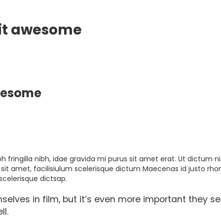
 it awesome
awesome
h fringilla nibh, idae gravida mi purus sit amet erat. Ut dictum ni
it amet, facilisiulum scelerisque dictum Maecenas id justo rho
scelerisque dictsap.
mselves in film, but it’s even more important they s
l.