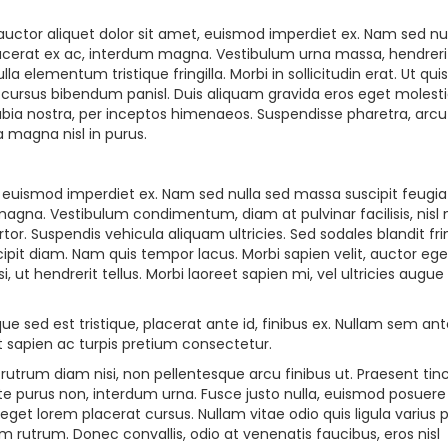
uctor aliquet dolor sit amet, euismod imperdiet ex. Nam sed nu
lacerat ex ac, interdum magna. Vestibulum urna massa, hendreri
ulla elementum tristique fringilla. Morbi in sollicitudin erat. Ut quis
 ut, cursus bibendum panisl. Duis aliquam gravida eros eget molesti
nubia nostra, per inceptos himenaeos. Suspendisse pharetra, arcu
a magna nisl in purus.
, euismod imperdiet ex. Nam sed nulla sed massa suscipit feugia
magna. Vestibulum condimentum, diam at pulvinar facilisis, nisl
or. Suspendis vehicula aliquam ultricies. Sed sodales blandit frin
scipit diam. Nam quis tempor lacus. Morbi sapien velit, auctor eg
ut hendrerit tellus. Morbi laoreet sapien mi, vel ultricies augue
e sed est tristique, placerat ante id, finibus ex. Nullam sem ant
et sapien ac turpis pretium consectetur.
s rutrum diam nisi, non pellentesque arcu finibus ut. Praesent tin
tate purus non, interdum urna. Fusce justo nulla, euismod posuer
eget lorem placerat cursus. Nullam vitae odio quis ligula varius 
m rutrum. Donec convallis, odio at venenatis faucibus, eros nisl