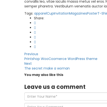
convallis leo, vitae iaculis massa metus vel ero
semper pharetra. Vestibulum venenatis auctor iac
Tags:
apparel
Cup
Invitation
Magazines
Poster
T-Shi
Share:
Previous
Printshop WooCoomerce WordPress theme
Next
The secret make a woman
You may also
like this
Leave us
a comment