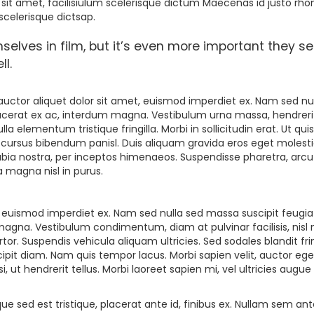
it amet, facilisiulum scelerisque dictum Maecenas id justo rho
scelerisque dictsap.
mselves in film, but it’s even more important they s
l.
uctor aliquet dolor sit amet, euismod imperdiet ex. Nam sed nu
lacerat ex ac, interdum magna. Vestibulum urna massa, hendreri
ulla elementum tristique fringilla. Morbi in sollicitudin erat. Ut quis
 ut, cursus bibendum panisl. Duis aliquam gravida eros eget molesti
nubia nostra, per inceptos himenaeos. Suspendisse pharetra, arcu
a magna nisl in purus.
, euismod imperdiet ex. Nam sed nulla sed massa suscipit feugia
magna. Vestibulum condimentum, diam at pulvinar facilisis, nisl
or. Suspendis vehicula aliquam ultricies. Sed sodales blandit frin
scipit diam. Nam quis tempor lacus. Morbi sapien velit, auctor eg
ut hendrerit tellus. Morbi laoreet sapien mi, vel ultricies augue
e sed est tristique, placerat ante id, finibus ex. Nullam sem ant