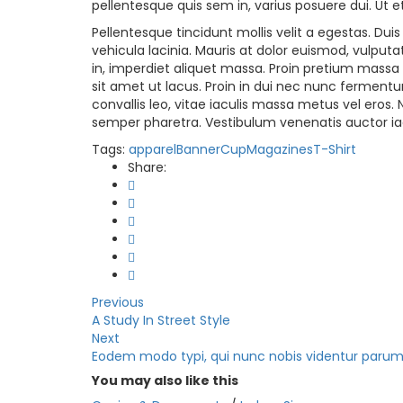
pellentesque quis sem in, varius posuere dui. Ut 
Pellentesque tincidunt mollis velit a egestas. Dui
vehicula lacinia. Mauris at dolor euismod, vulpu
in, imperdiet aliquet massa. Proin pretium massa 
sit amet ut lacus. Proin in dui nec nunc fermentu
convallis leo, vitae iaculis massa metus vel ero
semper pharetra. Vestibulum venenatis auctor iac
Tags:
apparel
Banner
Cup
Magazines
T-Shirt
Share:
Previous
A Study In Street Style
Next
Eodem modo typi, qui nunc nobis videntur parum 
You may also
like this