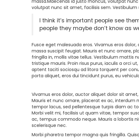
massa.Maecenas id justo rhoncus, volutpat nunc s
volutpat nunc sit amet, facilisis sem. Vestibulum 
I think it’s important people see the
people they maybe don’t know as wel
Fusce eget malesuada eros. Vivamus eros dolor, a
massa suscipit feugiat. Mauris et nunc ornare, p
fringilla in, mollis vitae tellus. Vestibulum mattis n
tristique mauris. Proin risus purus, iaculis a orci
aptent taciti sociosqu ad litora torquent per co
porta aliquet, eros dui tincidunt purus, eu vehicul
Vivamus eros dolor, auctor aliquet dolor sit amet
Mauris et nunc ornare, placerat ex ac, interdum 
tempor lacus, sed pellentesque turpis diam ac tort
Morbi velit mi, facilisis ut quam vitae, tempor su
ac, tempus commodo neque. Mauris a lobortis nisi, 
scelerisque nec.
Morbi pharetra tempor magna quis fringilla. Quisqu