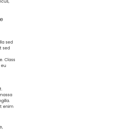
ncus,
ee
lla sed
t sed
e. Class
 eu
t.
 massa
gilla.
et enim
e,