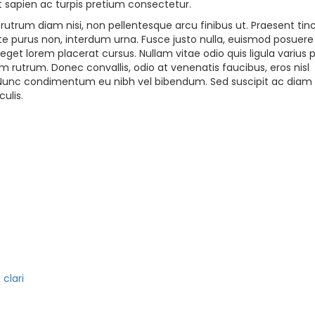
et sapien ac turpis pretium consectetur.
s rutrum diam nisi, non pellentesque arcu finibus ut. Praesent tin
tate purus non, interdum urna. Fusce justo nulla, euismod posuer
eget lorem placerat cursus. Nullam vitae odio quis ligula varius 
m rutrum. Donec convallis, odio at venenatis faucibus, eros nisl
s. Nunc condimentum eu nibh vel bibendum. Sed suscipit ac diam
ulis.
clari