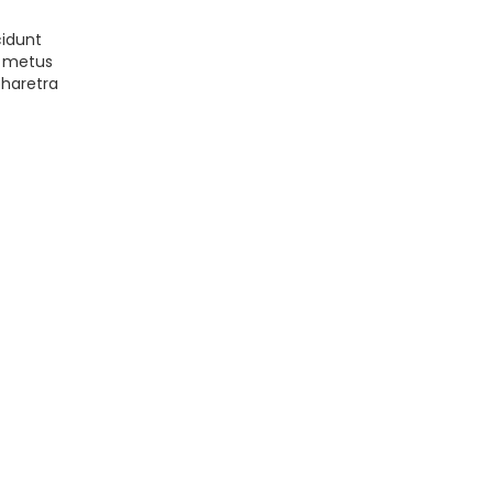
cidunt
e metus
pharetra