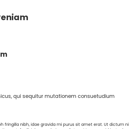
 veniam
am
micus, qui sequitur mutationem consuetudium
h fringilla nibh, idae gravida mi purus sit amet erat. Ut dictum ni