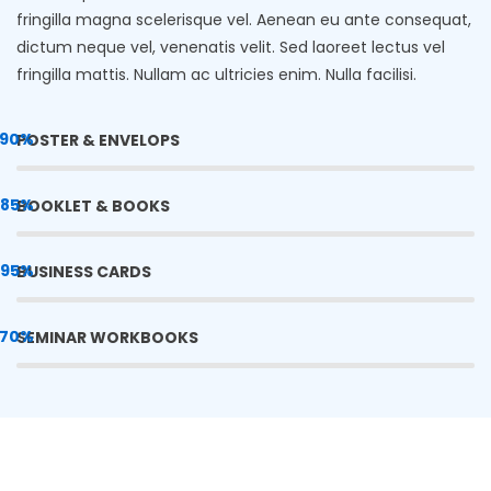
fringilla magna scelerisque vel. Aenean eu ante consequat,
dictum neque vel, venenatis velit. Sed laoreet lectus vel
fringilla mattis. Nullam ac ultricies enim. Nulla facilisi.
90%
POSTER & ENVELOPS
85%
BOOKLET & BOOKS
95%
BUSINESS CARDS
70%
SEMINAR WORKBOOKS